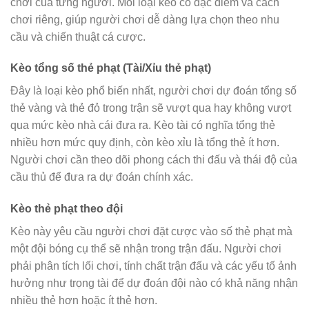
chơi của từng người. Mỗi loại kèo có đặc điểm và cách
chơi riêng, giúp người chơi dễ dàng lựa chọn theo nhu
cầu và chiến thuật cá cược.
Kèo tổng số thẻ phạt (Tài/Xỉu thẻ phạt)
Đây là loại kèo phổ biến nhất, người chơi dự đoán tổng số
thẻ vàng và thẻ đỏ trong trận sẽ vượt qua hay không vượt
qua mức kèo nhà cái đưa ra. Kèo tài có nghĩa tổng thẻ
nhiều hơn mức quy định, còn kèo xỉu là tổng thẻ ít hơn.
Người chơi cần theo dõi phong cách thi đấu và thái độ của
cầu thủ để đưa ra dự đoán chính xác.
Kèo thẻ phạt theo đội
Kèo này yêu cầu người chơi đặt cược vào số thẻ phạt mà
một đội bóng cụ thể sẽ nhận trong trận đấu. Người chơi
phải phân tích lối chơi, tính chất trận đấu và các yếu tố ảnh
hưởng như trọng tài để dự đoán đội nào có khả năng nhận
nhiều thẻ hơn hoặc ít thẻ hơn.