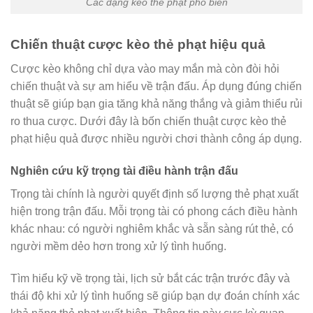
Các dạng kèo thẻ phạt phổ biến
Chiến thuật cược kèo thẻ phạt hiệu quả
Cược kèo không chỉ dựa vào may mắn mà còn đòi hỏi
chiến thuật và sự am hiểu về trận đấu. Áp dụng đúng chiến
thuật sẽ giúp bạn gia tăng khả năng thắng và giảm thiểu rủi
ro thua cược. Dưới đây là bốn chiến thuật cược
kèo thẻ
phạt
hiệu quả được nhiều người chơi thành công áp dụng.
Nghiên cứu kỹ trọng tài điều hành trận đấu
Trọng tài chính là người quyết định số lượng thẻ phạt xuất
hiện trong trận đấu. Mỗi trọng tài có phong cách điều hành
khác nhau: có người nghiêm khắc và sẵn sàng rút thẻ, có
người mềm dẻo hơn trong xử lý tình huống.
Tìm hiểu kỹ về trọng tài, lịch sử bắt các trận trước đây và
thái độ khi xử lý tình huống sẽ giúp bạn dự đoán chính xác