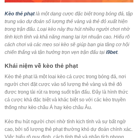
Kèo thẻ phạt
là một dạng cược đặc biệt trong bóng đá, tập
trung vào dự đoán số lượng thẻ vàng và thẻ đỏ xuất hiện
trong trận đấu. Loại kèo này thu hút nhiều người chơi nhờ
tính kịch tính và khả năng mang lại lợi nhuận cao. Hiểu rõ
cách chơi và các mẹo soi kèo sẽ giúp bạn gia tăng cơ hội
chiến thắng và tận hưởng trọn vẹn trận đấu tại
i9bet
.
Khái niệm về kèo thẻ phạt
Kèo thẻ phạt
là một loại kèo cá cược trong bóng đá, nơi
người chơi đặt cược vào số lượng thẻ vàng và thẻ đỏ
được trọng tài rút ra trong suốt trận đấu. Đây là hình thức
cá cược khá đặc biệt và khác biệt so với các kèo truyền
thống như kèo châu Á hay kèo châu Âu.
Kèo thu hút người chơi nhờ tính kịch tính và sự bất ngờ
cao, bởi số lượng thẻ phạt thường khó dự đoán chính xác.
Việc hiểu rõ quy định, cách tính thẻ và phân tích phong