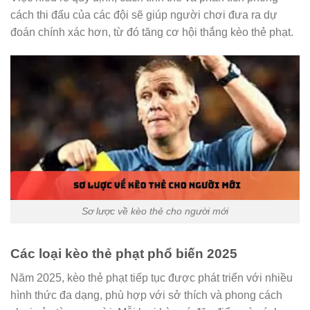
cách thi đấu của các đội sẽ giúp người chơi đưa ra dự
đoán chính xác hơn, từ đó tăng cơ hội thắng
kèo thẻ phạt.
Sơ lược về kèo thẻ cho người mới
Các loại kèo thẻ phạt phổ biến 2025
Năm 2025,
kèo thẻ phạt
tiếp tục được phát triển với nhiều
hình thức đa dạng, phù hợp với sở thích và phong cách