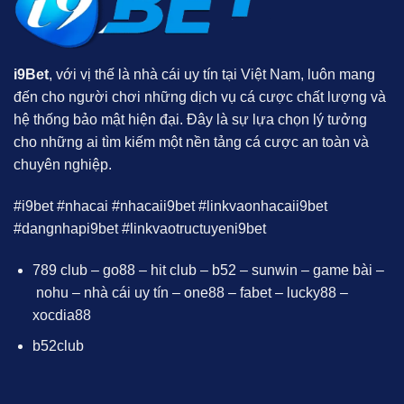
i9Bet
, với vị thế là nhà cái uy tín tại Việt Nam, luôn mang
đến cho người chơi những dịch vụ cá cược chất lượng và
hệ thống bảo mật hiện đại. Đây là sự lựa chọn lý tưởng
cho những ai tìm kiếm một nền tảng cá cược an toàn và
chuyên nghiệp.
#i9bet #nhacai #nhacaii9bet #linkvaonhacaii9bet
#dangnhapi9bet #linkvaotructuyeni9bet
789 club
–
go88
–
hit club
–
b52
–
sunwin
–
game bài
–
nohu
–
nhà cái uy tín
–
one88
–
fabet
–
lucky88
–
xocdia88
b52club