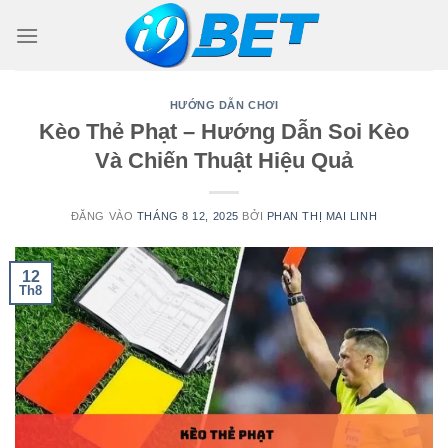
Bỏ
qua
nội
dung
HƯỚNG DẪN CHƠI
Kèo Thẻ Phạt – Hướng Dẫn Soi Kèo
Và Chiến Thuật Hiệu Quả
ĐĂNG VÀO
THÁNG 8 12, 2025
BỞI
PHAN THỊ MAI LINH
12
Th8